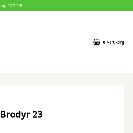
opp 27/7-9/8
0
Varukorg
 Brodyr 23