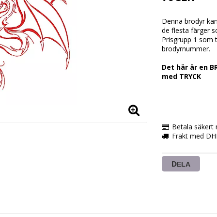
Denna brodyr kan 
de flesta färger 
Prisgrupp 1 som ti
brodyrnummer.
Det här är en B
med TRYCK
Betala säkert
Frakt med DH
DELA