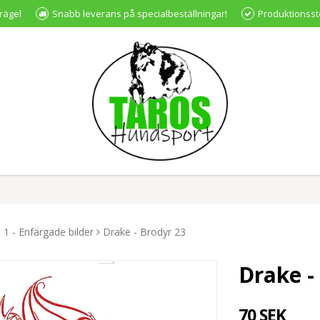
rägel
Snabb leverans på specialbeställningar!
Produktionsst
 1 - Enfärgade bilder
Drake - Brodyr 23
Drake -
70 SEK